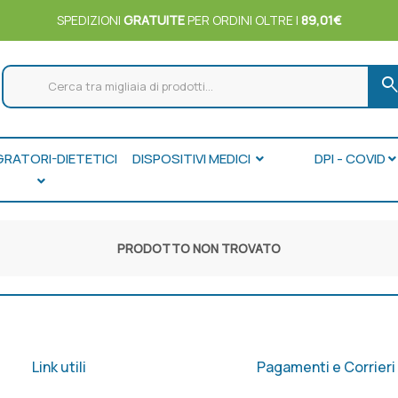
SPEDIZIONI
GRATUITE
PER ORDINI OLTRE I
89,01€
searc
GRATORI-DIETETICI
DISPOSITIVI MEDICI
DPI - COVID
PRODOTTO NON TROVATO
Link utili
Pagamenti e Corrieri