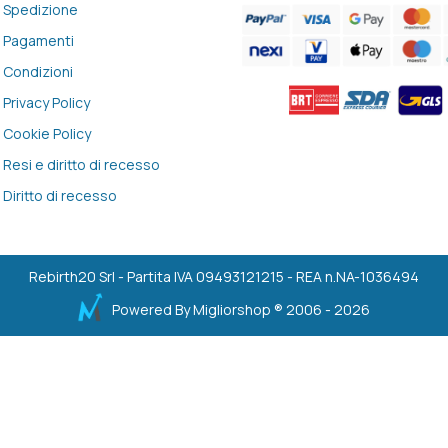
Spedizione
Pagamenti
Condizioni
Privacy Policy
Cookie Policy
Resi e diritto di recesso
Diritto di recesso
Rebirth20 Srl - Partita IVA 09493121215 - REA n.NA-1036494
Powered By
Migliorshop
® 2006 - 2026