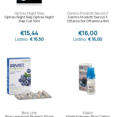
Optrex Night Rep
Centro Prodotti Servizi F.
Optrex Night Rep Optrex Night
Centro Prodotti Servizi F.
Rep Coll 10ml
Oftaros Sol Oftalmica 8ml
€15,44
€16,00
Listino:
€ 16,50
Listino:
€ 16,00
Bios Line
Kilabs
Bios Line Irivist Protect 30cps
Kilabs Kialusec Plus Collirio