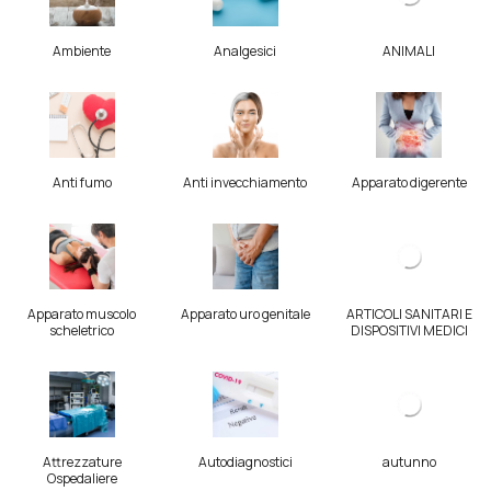
Ambiente
Analgesici
ANIMALI
Anti fumo
Anti invecchiamento
Apparato digerente
Apparato muscolo
Apparato uro genitale
ARTICOLI SANITARI E
scheletrico
DISPOSITIVI MEDICI
Attrezzature
Autodiagnostici
autunno
Ospedaliere