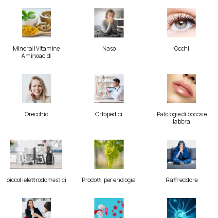
Minerali Vitamine
Naso
Occhi
Aminoacidi
Orecchio
Ortopedici
Patologie di bocca e
labbra
piccoli elettrodomestici
Prodotti per enologia
Raffreddore