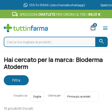
333/3435686 (solo chiamate whatsapp)
Spedizione Grat
local_shipping
SPEDIZIONI
GRATUITE
PER ORDINI OLTRE I
89,01 €
0
local_mall
menu
search
Home
Marche parafarmaci
Bioderma Atoderm
Hai cercato per la marca: Bioderma
Atoderm
Filtra
risultati
Visualizza:
Ordina per :
15 prodotti trovati