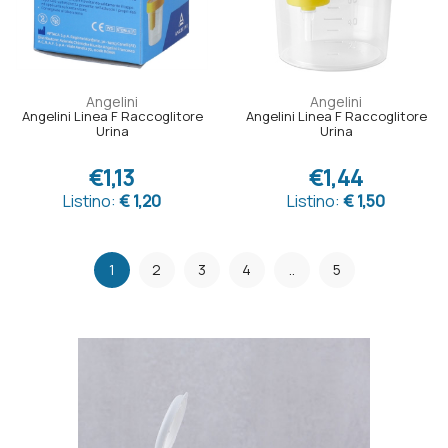
Angelini
Angelini
Angelini Linea F Raccoglitore
Angelini Linea F Raccoglitore
Urina
Urina
€1,13
€1,44
Listino:
€ 1,20
Listino:
€ 1,50
1
2
3
4
..
5