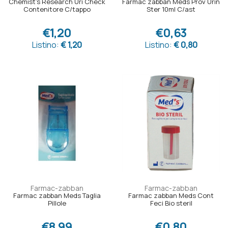
Chemist's Research Uri Check
Farmac zabban Meds Prov Urin
Contenitore C/tappo
Ster 10ml C/ast
€1,20
€0,63
Listino:
€ 1,20
Listino:
€ 0,80
Farmac-zabban
Farmac-zabban
Farmac zabban Meds Taglia
Farmac zabban Meds Cont
Pillole
Feci Bio steril
€8,99
€0,80