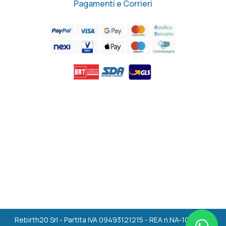
Pagamenti e Corrieri
Rebirth20 Srl - Partita IVA 09493121215 - REA n.NA-1036494