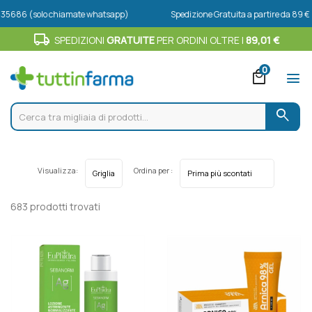
solo chiamate whatsapp)
Spedizione Gratuita a partire da 89 €
local_shipping
SPEDIZIONI
GRATUITE
PER ORDINI OLTRE I
89,01 €
0
local_mall
menu
search
Visualizza:
Ordina per :
683 prodotti trovati