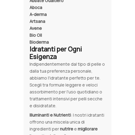
Abbate Gualtiero
Aboca
A-derma
Artsana
Avene
Bio Oil
Bioderma
Idratanti per Ogni
Esigenza
Indipendentemente dal tipo di pelle o
dalla tua preferenza personale,
abbiamo l'idratante perfetto per te.
Scegli tra formule leggere e veloci
assorbimento per l'uso quotidiano o
trattamenti intensivi per pelli secche
e disidratate.
Illuminanti e Nutrienti
: I nostri idratanti
offrono una miscela unica di
ingredienti per
nutrire
e
migliorare