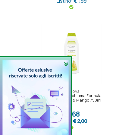
Listino:
€ 1,99
Glenova
Glenova Bagnoschiuma Formula
Benessere Pera & Mango 750ml
€1,68
Listino:
€ 2,00