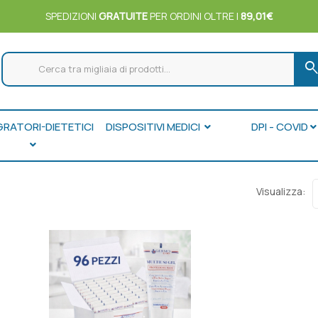
SPEDIZIONI
GRATUITE
PER ORDINI OLTRE I
89,01€
searc
GRATORI-DIETETICI
DISPOSITIVI MEDICI
DPI - COVID
Visualizza: