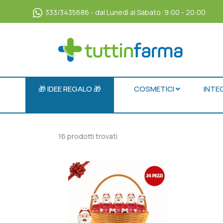
333/3435686 - dal Lunedì al Sabato: 9:00 - 20:00
🎁 IDEE REGALO 🎁
COSMETICI
INTE
16 prodotti trovati