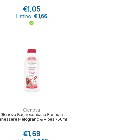
€1,05
Listino:
€ 1,66
Glenova
Glenova Bagnoschiuma Formula
enessere Melograno & Ribes 750ml
€1,68