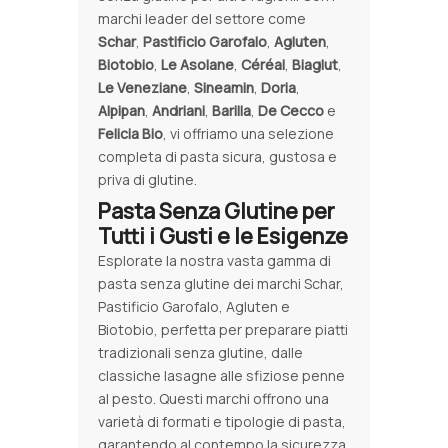
marchi leader del settore come
Schar
,
Pastificio Garofalo
,
Agluten
,
Biotobio
,
Le Asolane
,
Céréal
,
Biaglut
,
Le Veneziane
,
Sineamin
,
Doria
,
Alpipan
,
Andriani
,
Barilla
,
De Cecco
e
Felicia Bio
, vi offriamo una selezione
completa di pasta sicura, gustosa e
priva di glutine.
Pasta Senza Glutine per
Tutti i Gusti e le Esigenze
Esplorate la nostra vasta gamma di
pasta senza glutine dei marchi Schar,
Pastificio Garofalo, Agluten e
Biotobio, perfetta per preparare piatti
tradizionali senza glutine, dalle
classiche lasagne alle sfiziose penne
al pesto. Questi marchi offrono una
varietà di formati e tipologie di pasta,
garantendo al contempo la sicurezza