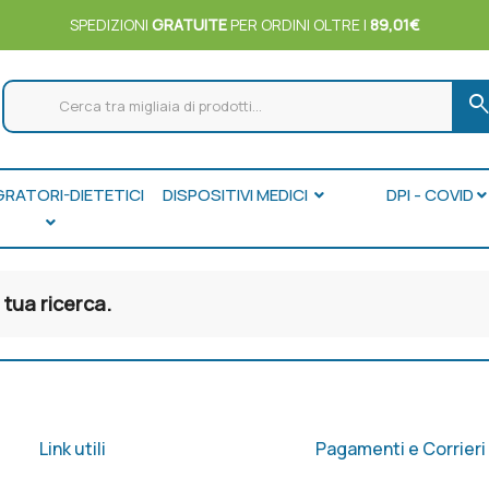
SPEDIZIONI
GRATUITE
PER ORDINI OLTRE I
89,01€
searc
GRATORI-DIETETICI
DISPOSITIVI MEDICI
DPI - COVID
tua ricerca.
Link utili
Pagamenti e Corrieri