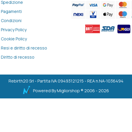
Spedizione
Pagamenti
Condizioni
Privacy Policy
Cookie Policy
Resi e diritto di recesso
Diritto di recesso
Rebirth20 Srl - Partita IVA 09493121215 - REA n.NA-1036494
Powered By
Migliorshop
® 2006 - 2026