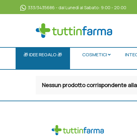
333/3435686 - dal Lunedì al Sabato: 9:00 - 20:00
🎁 IDEE REGALO 🎁
COSMETICI
INTE
Nessun prodotto corrispondente alla 