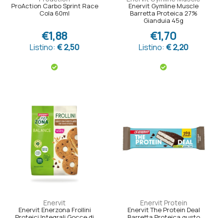
ProAction Carbo Sprint Race
Enervit Gymline Muscle
Cola 60ml
Barretta Proteica 27%
Gianduia 45g
€1,88
€1,70
Listino:
€ 2,50
Listino:
€ 2,20
Enervit
Enervit Protein
Enervit Enerzona Frollini
Enervit The Protein Deal
Proteici Integrali Gocce di
Barretta Proteica gusto