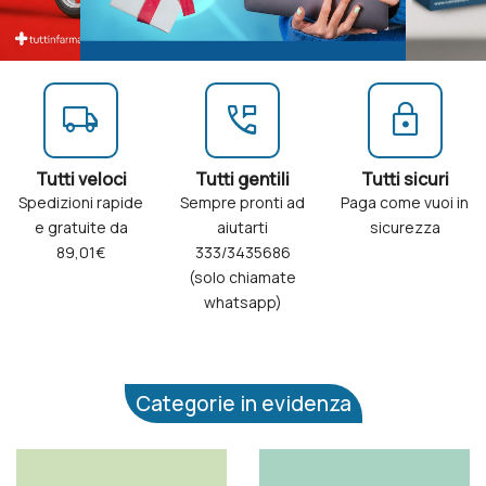
local_shipping
perm_phone_msg
lock
Tutti veloci
Tutti gentili
Tutti sicuri
Spedizioni rapide
Sempre pronti ad
Paga come vuoi in
e gratuite da
aiutarti
sicurezza
89,01€
333/3435686
(solo chiamate
whatsapp)
Categorie in evidenza