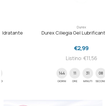
Durex
Durex Ciliegia Gel Lubrificante 50 ml
€2,99
Listino: €11,56
144
11
31
07
GIORNI
ORE
MINUTI
SECONDI