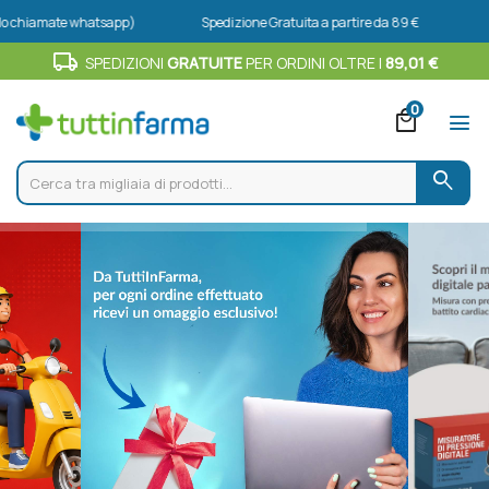
te whatsapp)
Spedizione Gratuita a partire da 89 €
local_shipping
SPEDIZIONI
GRATUITE
PER ORDINI OLTRE I
89,01 €
0
local_mall
menu
search