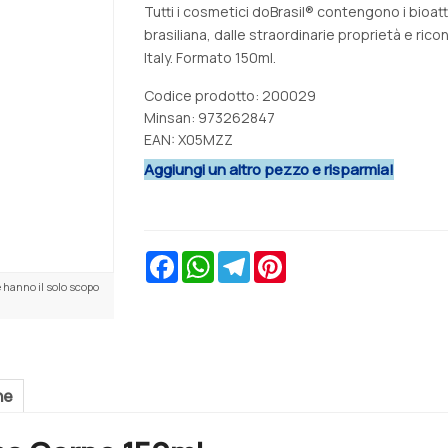
Tutti i cosmetici doBrasil® contengono i bioatt
brasiliana, dalle straordinarie proprietà e ri
Italy. Formato 150ml.
Codice prodotto: 200029
Minsan:
973262847
EAN: X05MZZ
Aggiungi un altro pezzo e risparmia!
Facebook
WhatsApp
Telegram
Pinterest
 hanno il solo scopo
ne