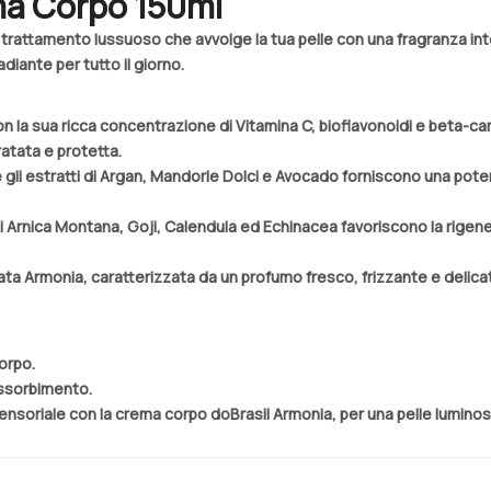
ma Corpo 150ml
trattamento lussuoso che avvolge la tua pelle con una fragranza in
iante per tutto il giorno.
 con la sua ricca concentrazione di Vitamina C, bioflavonoidi e beta-c
ratata e protetta.
 e gli estratti di Argan, Mandorle Dolci e Avocado forniscono una pot
 di Arnica Montana, Goji, Calendula ed Echinacea favoriscono la rigene
ta Armonia, caratterizzata da un profumo fresco, frizzante e delicat
orpo.
ssorbimento.
sensoriale con la crema corpo doBrasil Armonia, per una pelle luminos