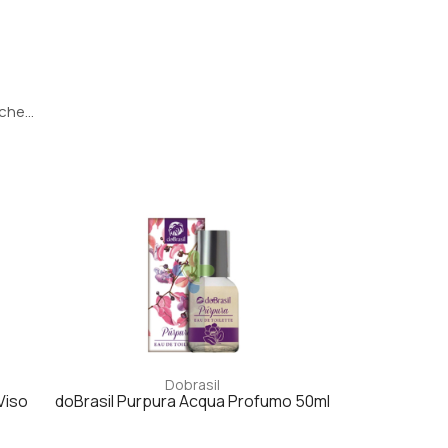
he...
Dobrasil
Viso
doBrasil Purpura Acqua Profumo 50ml