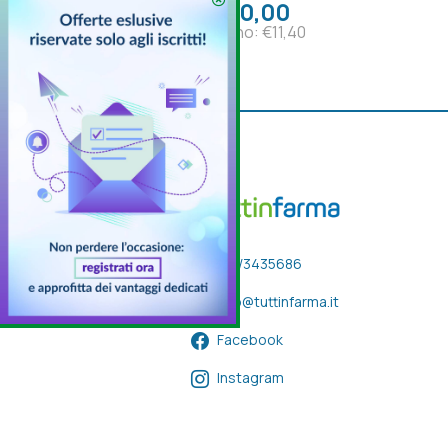
€ 0,00
Listino: €11,40
333/3435686
info@tuttinfarma.it
Facebook
Instagram