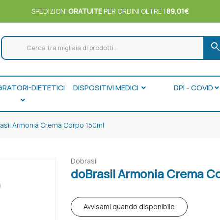
SPEDIZIONI
GRATUITE
PER ORDINI OLTRE I
89,01€
searc
GRATORI-DIETETICI
DISPOSITIVI MEDICI
DPI - COVID
asil Armonia Crema Corpo 150ml
Dobrasil
doBrasil Armonia Crema C
Avvisami quando disponibile