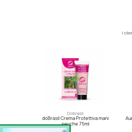
I cl
Dobrasil
doBrasil Crema Protettiva mani
Au
secche 75ml