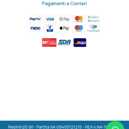
Pagamenti e Corrieri
Rebirth20 Srl - Partita IVA 09493121215 - REA n.NA-1036494