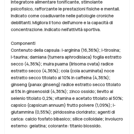
Integratore alimentare tonificante, stimolante
psicofisico, rafforzante le prestazioni fisiche e mentali.
Indicato come coadiuvante nelle patologie croniche
debilitanti. Migliora il tono dell'umore e la capacità di
concentrazione. Indicato nell'attività sportiva.
Componenti
Contenuto della capsula: l-arginina (16,36%); l-tirosina;
l-taurina; damiana (turnera aphrodisiaca) foglia estratto
secco (4,36%); muira puama (lirisoma ovata) radice
estratto secco (4,36%); cola (cola acuminata) noce
estratto secco titolato al 10% in caffeina (4,36%);
ginseng (panax ginseng) radice estratto secco titolato
al 5% in ginsenosidi (4,36%); zinco ossido; lievito al
selenio titolato 0,2%; vitamina e acetato titolato al 50%;
capsico (capsicum annuum) frutto polvere (1,09%); l-
glutammina (0,55%); piridossina cloridrato; agenti di
carica: calcio fosfato bibasico; silice colloidale; involucro
esterno: gelatina; colorante: titanio biossido.