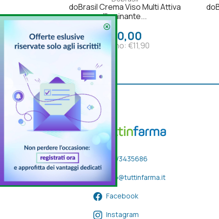
doBrasil Crema Viso Multi Attiva
doB
Illuminante...
€ 0,00
Listino: €11,90
333/3435686
info@tuttinfarma.it
Facebook
Instagram