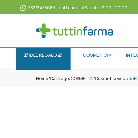
333/3435686 - dal Lunedì al Sabato: 9:00 - 20:00
🎁 IDEE REGALO 🎁
COSMETICI
INTE
Home
Catalogo
/
COSMETICI
/
Cosmetici Viso
doBr