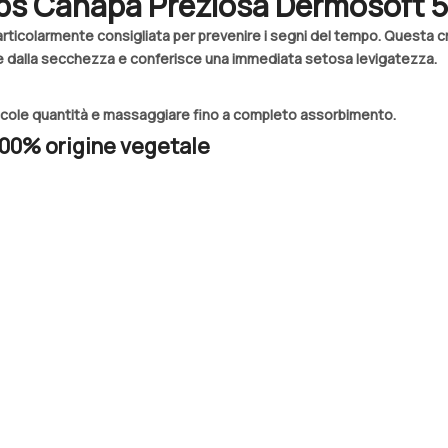
Cbs Canapa Preziosa Dermosoft 
 è particolarmente consigliata per prevenire i segni del tempo. Questa cr
le dalla secchezza e conferisce una immediata setosa levigatezza.
 piccole quantità e massaggiare fino a completo assorbimento.
100% origine vegetale