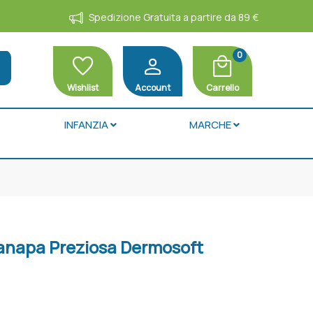
Spedizione Gratuita a partire da 89 €
0
favorite
person
local_mall
h
Wishlist
Account
Carrello
INFANZIA
MARCHE
anapa Preziosa Dermosoft