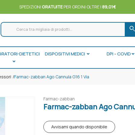
SPEDIZIONI
GRATUITE
PER ORDINI OLTRE I
89,01€
searc
GRATORI-DIETETICI
DISPOSITIVI MEDICI
DPI - COVID
essori
Farmac-zabban Ago Cannula G16 1 Via
Farmac-zabban
Farmac-zabban Ago Cannul
Avvisami quando disponibile