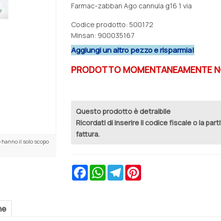
Farmac-zabban Ago cannula g16 1 via
Codice prodotto: 500172
Minsan:
900035167
Aggiungi un altro pezzo e risparmia!
PRODOTTO MOMENTANEAMENTE NO
Questo prodotto è detraibile
Ricordati di inserire il codice fiscale o la part
fattura.
 hanno il solo scopo
Facebook
WhatsApp
Telegram
Pinterest
ne