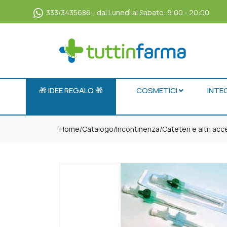
333/3435686 - dal Lunedì al Sabato: 9:00 - 20:00
🎁 IDEE REGALO 🎁
COSMETICI
INTE
Home
Catalogo
/
Incontinenza
/
Cateteri e altri acc