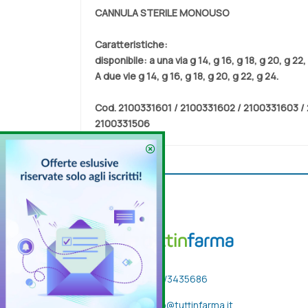
CANNULA STERILE MONOUSO
Caratteristiche:
disponibile: a una via g 14, g 16, g 18, g 20, g 22,
A due vie g 14, g 16, g 18, g 20, g 22, g 24.
Cod.
2100331601 / 2100331602 / 2100331603 / 
2100331506
333/3435686
info@tuttinfarma.it