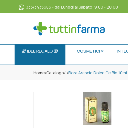
333/3435686 - dal Lunedì al Sabato: 9:00 - 20:00
🎁 IDEE REGALO 🎁
COSMETICI
INTE
Home
Catalogo
/
Flora Arancio Dolce Oe Bio 10ml