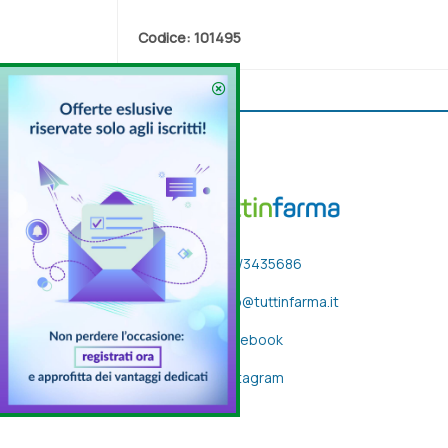
Codice:
101495
333/3435686
info@tuttinfarma.it
Facebook
Instagram