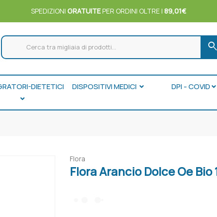
SPEDIZIONI
GRATUITE
PER ORDINI OLTRE I
89,01€
searc
GRATORI-DIETETICI
DISPOSITIVI MEDICI
DPI - COVID
Flora
Flora Arancio Dolce Oe Bio