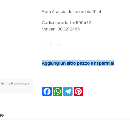
Flora Arancio dolce oe bio 10ml
Codice prodotto: 500472
Minsan:
900212465
Aggiungi un altro pezzo e risparmia!
 hanno il solo scopo
Facebook
WhatsApp
Telegram
Pinterest
ne