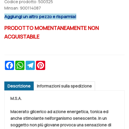
Codice prodotto: 500325
Minsan:
900114087
Aggiungi un altro pezzo e risparmia!
PRODOTTO MOMENTANEAMENTE NON
ACQUISTABILE
Facebook
WhatsApp
Telegram
Pinterest
Descrizione
Informazioni sulla spedizione
M.S.A.
Macerato glicerico ad azione energetica, tonica ed
anche stimolante nell'organismo senescente. In un
soggetto non piú giovane provoca una sensazione di