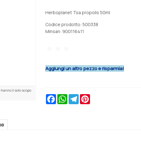
Herboplanet Tsa propolis 50ml
Codice prodotto: 500338
Minsan:
900116411
Aggiungi un altro pezzo e risparmia!
 hanno il solo scopo
Facebook
WhatsApp
Telegram
Pinterest
ne