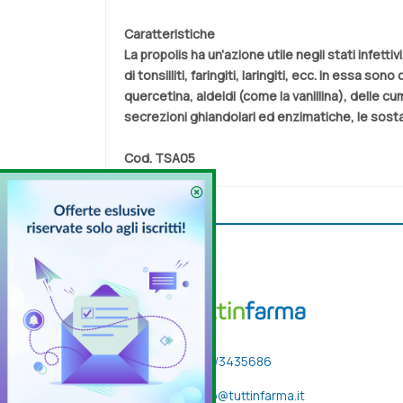
Caratteristiche
La propolis ha un'azione utile negli stati infett
di tonsilliti, faringiti, laringiti, ecc. In essa 
quercetina, aldeidi (come la vanillina), delle c
secrezioni ghiandolari ed enzimatiche, le sos
Cod.
TSA05
333/3435686
info@tuttinfarma.it