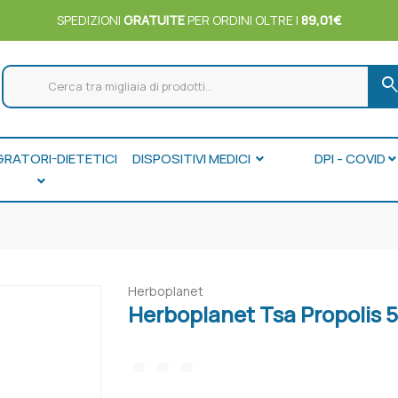
SPEDIZIONI
GRATUITE
PER ORDINI OLTRE I
89,01€
searc
GRATORI-DIETETICI
DISPOSITIVI MEDICI
DPI - COVID
Herboplanet
Herboplanet Tsa Propolis 