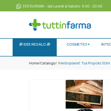
333/3435686 - dal Lunedì al Sabato: 9:00 - 20:00
🎁 IDEE REGALO 🎁
COSMETICI
INTE
Home
Catalogo
/
Herboplanet Tsa Propolis 50ml