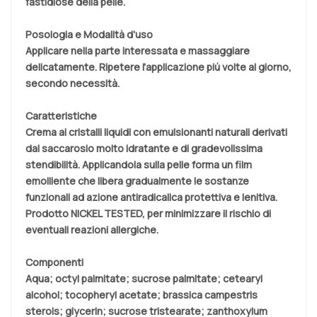
fastidiose della pelle.
Posologia e Modalità d'uso
Applicare nella parte interessata e massaggiare
delicatamente. Ripetere l'applicazione piú volte al giorno,
secondo necessità.
Caratteristiche
Crema ai cristalli liquidi con emulsionanti naturali derivati
dal saccarosio molto idratante e di gradevolissima
stendibilità. Applicandola sulla pelle forma un film
emolliente che libera gradualmente le sostanze
funzionali ad azione antiradicalica protettiva e lenitiva.
Prodotto NICKEL TESTED, per minimizzare il rischio di
eventuali reazioni allergiche.
Componenti
Aqua; octyl palmitate; sucrose palmitate; cetearyl
alcohol; tocopheryl acetate; brassica campestris
sterols; glycerin; sucrose tristearate; zanthoxylum