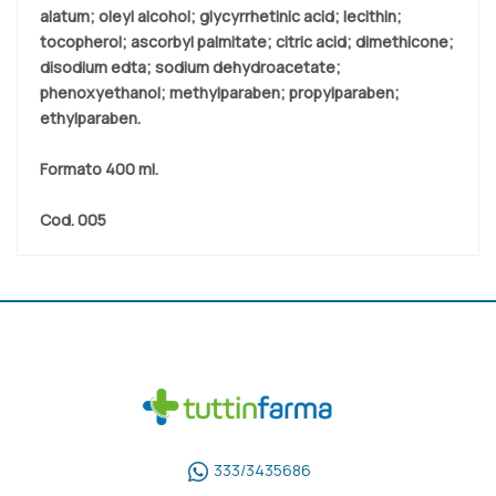
alatum; oleyl alcohol; glycyrrhetinic acid; lecithin;
tocopherol; ascorbyl palmitate; citric acid; dimethicone;
disodium edta; sodium dehydroacetate;
phenoxyethanol; methylparaben; propylparaben;
ethylparaben.
Formato
400 ml.
Cod.
005
333/3435686