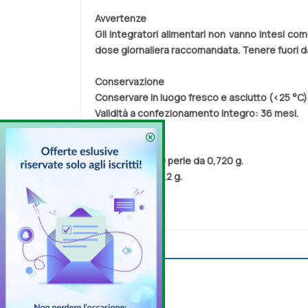
Avvertenze
Gli integratori alimentari non vanno intesi com
dose giornaliera raccomandata. Tenere fuori dall
Conservazione
Conservare in luogo fresco e asciutto (<25 °C)
Validità a confezionamento integro: 36 mesi.
Formato
Barattolo da 60 perle da 0,720 g.
Peso netto: 43,2 g.
Cod.
0220