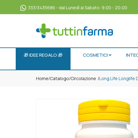
333/3435686 - dal Lunedì al Sabato: 9:00 - 20:00
🎁 IDEE REGALO 🎁
COSMETICI
INTE
Home
Catalogo
/
Circolazione
Long Life Longlife