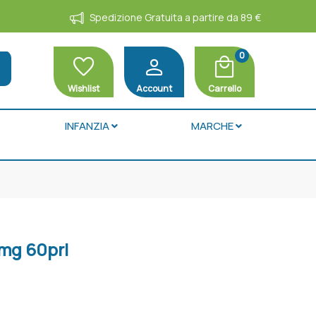
Spedizione Gratuita a partire da 89 €
0
favorite
person
local_mall
h
Wishlist
Account
Carrello
INFANZIA
MARCHE
0mg 60prl