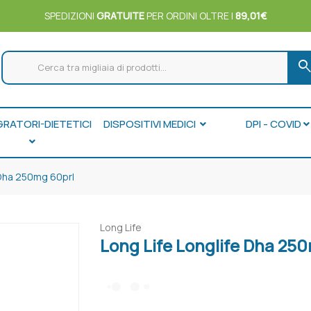
SPEDIZIONI
GRATUITE
PER ORDINI OLTRE I
89,01€
searc
GRATORI-DIETETICI
DISPOSITIVI MEDICI
DPI - COVID
 Dha 250mg 60prl
Long Life
Long Life Longlife Dha 25