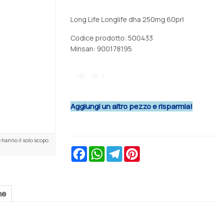
Long Life Longlife dha 250mg 60prl
Codice prodotto: 500433
Minsan:
900178195
Aggiungi un altro pezzo e risparmia!
 hanno il solo scopo
Facebook
WhatsApp
Telegram
Pinterest
ne