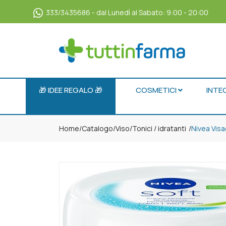
333/3435686 - dal Lunedì al Sabato: 9:00 - 20:00
🎁 IDEE REGALO 🎁
COSMETICI
INTE
Home
Catalogo
/
Viso
/
Tonici / idratanti
Nivea Visa