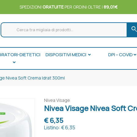
SPEDIZIONI
GRATUITE
PER ORDINI OLTRE I
89,01€
searc
GRATORI-DIETETICI
DISPOSITIVI MEDICI
DPI - COVID
ge Nivea Soft Crema Idrat 300ml
Nivea Visage
Nivea Visage Nivea Soft C
€ 6,35
Listino: € 6,35