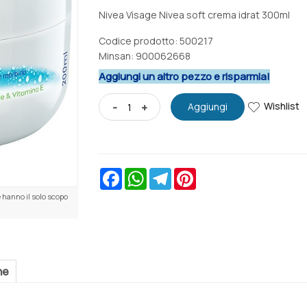
Nivea Visage Nivea soft crema idrat 300ml
Codice prodotto: 500217
Minsan:
900062668
Aggiungi un altro pezzo e risparmia!
Wishlist
-
+
Aggiungi
Facebook
WhatsApp
Telegram
Pinterest
 hanno il solo scopo
ne