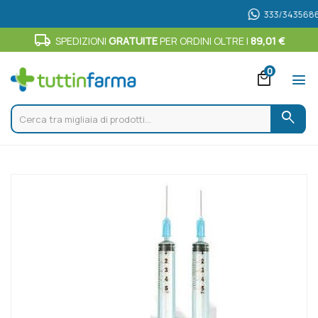
333/3435686
local_shipping
SPEDIZIONI
GRATUITE
PER ORDINI OLTRE I
89,01 €
0
local_mall
menu
search
Home
Catalogo
/
Safety Sir 2,5ml G23 16 1pz