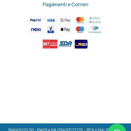
Pagamenti e Corrieri
Rebirth20 Srl - Partita IVA 09493121215 - REA n.NA-1036494