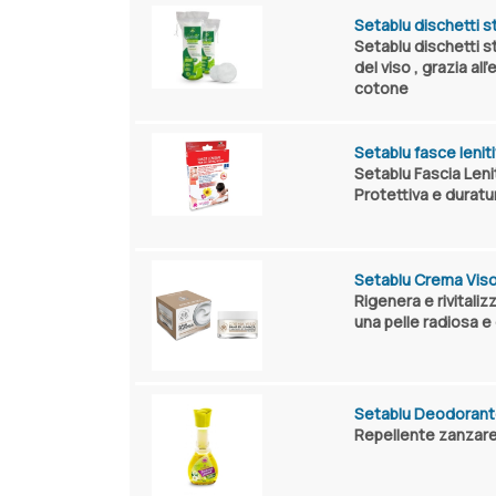
Setablu dischetti s
Setablu dischetti st
del viso , grazia a
cotone
Setablu fasce lenit
Setablu Fascia Lenit
Protettiva e duratur
Setablu Crema Viso
Rigenera e rivitaliz
una pelle radiosa e
Setablu Deodorante
Repellente zanzare