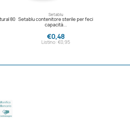
Setablu
tural 80
Setablu contenitore sterile per feci
capacità...
€0,48
Listino: €0,95