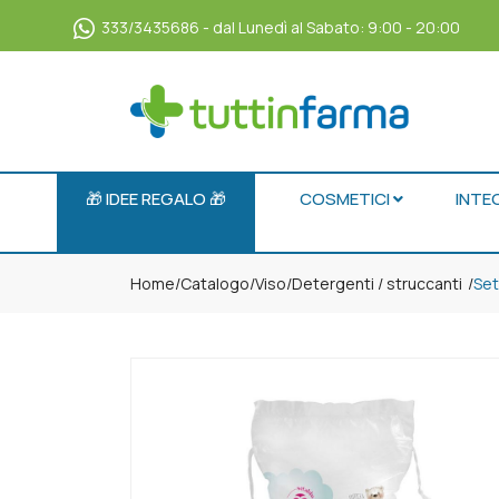
333/3435686 - dal Lunedì al Sabato: 9:00 - 20:00
🎁 IDEE REGALO 🎁
COSMETICI
INTE
Home
Catalogo
/
Viso
/
Detergenti / struccanti
Set