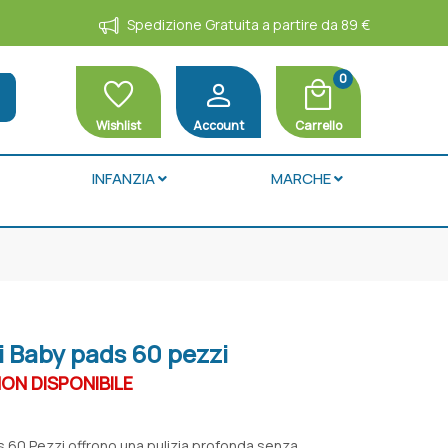
Spedizione Gratuita a partire da 89 €
0
favorite
person
local_mall
h
Wishlist
Account
Carrello
INFANZIA
MARCHE
i Baby pads 60 pezzi
N DISPONIBILE
ads 60 Pezzi offrono una pulizia profonda senza