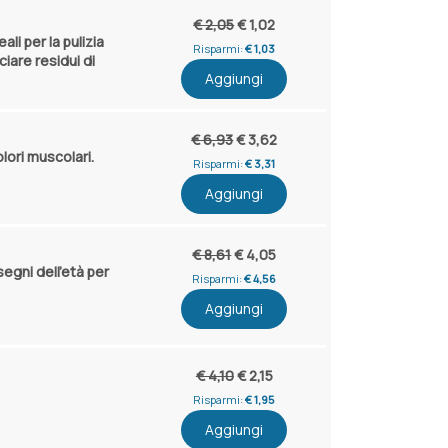
€ 2,05
€ 1,02
li per la pulizia
Risparmi:
€ 1,03
iare residui di
Aggiungi
€ 6,93
€ 3,62
olori muscolari.
Risparmi:
€ 3,31
Aggiungi
€ 8,61
€ 4,05
segni dell'età per
Risparmi:
€ 4,56
Aggiungi
€ 4,10
€ 2,15
Risparmi:
€ 1,95
Aggiungi