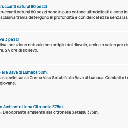
truccanti natural 80 pezzi
ruccanti natural 80 pezzi sono in puro cotone ultradelicati e sono idea
ll'esclusiva trama detergono in profondità e con delicatezza senza lasc
ive 3 pezzi
iva: soluzione naturale con artiglio del diavolo, arnica e salice per d
a, 24 ore di sollievo.
 alla Bava di Lumaca 50ml
za la pelle con la Crema Viso Setablù alla Bava di Lumaca. Combatte i 
 giovane.
 Ambiente Linea Citronella 375ml
: Deodorante ambiente alla citronella Setablu 375ml.