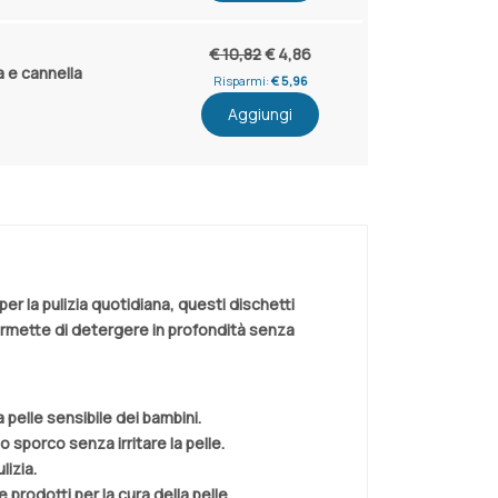
€ 10,82
€ 4,86
 e cannella
Risparmi:
€ 5,96
Aggiungi
er la pulizia quotidiana, questi dischetti
permette di detergere in profondità senza
a pelle sensibile dei bambini.
sporco senza irritare la pelle.
lizia.
prodotti per la cura della pelle.