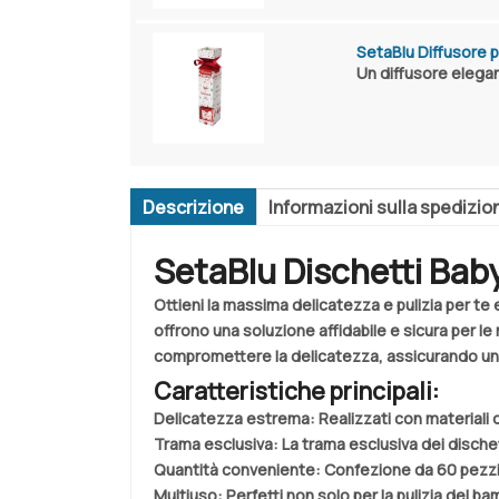
SetaBlu Diffusore 
Un diffusore elega
Descrizione
Informazioni sulla spedizio
SetaBlu Dischetti Bab
Ottieni la massima delicatezza e pulizia per te e
offrono una soluzione affidabile e sicura per l
compromettere la delicatezza, assicurando una 
Caratteristiche principali:
Delicatezza estrema:
Realizzati con materiali di
Trama esclusiva:
La trama esclusiva dei dischet
Quantità conveniente:
Confezione da 60 pezzi p
Multiuso:
Perfetti non solo per la pulizia del b