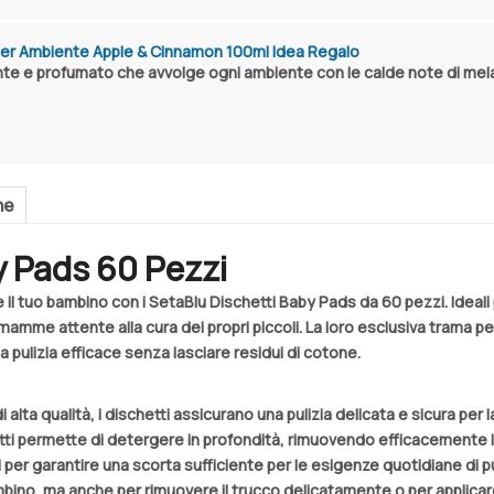
per Ambiente Apple & Cinnamon 100ml Idea Regalo
nte e profumato che avvolge ogni ambiente con le calde note di mela
ne
y Pads 60 Pezzi
 il tuo bambino con i SetaBlu Dischetti Baby Pads da 60 pezzi. Ideali p
e mamme attente alla cura dei propri piccoli. La loro esclusiva trama 
pulizia efficace senza lasciare residui di cotone.
 alta qualità, i dischetti assicurano una pulizia delicata e sicura per l
ti permette di detergere in profondità, rimuovendo efficacemente lo 
er garantire una scorta sufficiente per le esigenze quotidiane di pu
ambino, ma anche per rimuovere il trucco delicatamente o per applicare 