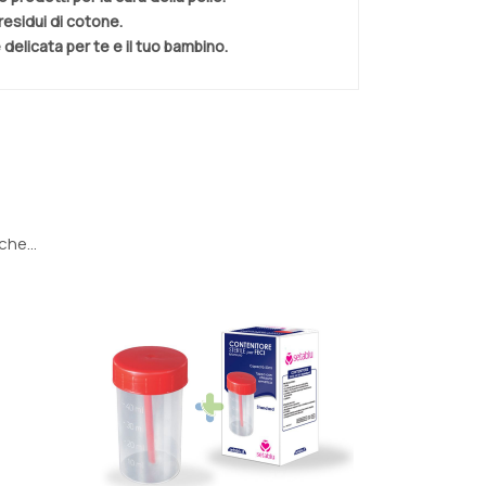
residui di cotone.
e delicata per te e il tuo bambino.
he...