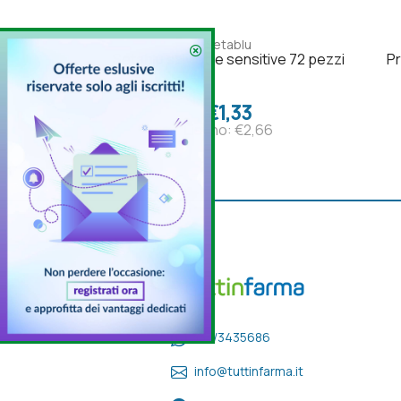
Setablu
Setablu salviette sensitive 72 pezzi
Pr
€1,33
Listino: €2,66
333/3435686
info@tuttinfarma.it