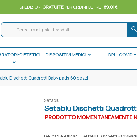
SPEDIZIONI
GRATUITE
PER ORDINI OLTRE I
89,01€
searc
GRATORI-DIETETICI
DISPOSITIVI MEDICI
DPI - COVID
ablu Dischetti Quadrotti Baby pads 60 pezzi
Setablu
Setablu Dischetti Quadrott
PRODOTTO MOMENTANEAMENTE NO
Delicati e efficaci, i SetaBlu Dischetti Baby P