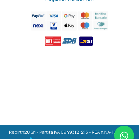
Rebirth20 Srl - Partita IVA 09493121215 - REA n.NA-1036494