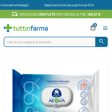
iamate whatsapp)
Spedizione Gratuita a partire da 89 €
local_shipping
SPEDIZIONI
GRATUITE
PER ORDINI OLTRE I
89,01 €
0
local_mall
menu
search
Home
Catalogo
/
Mani
/
Igiene mani
Setablu Salviette Acqua baby 72 pezzi